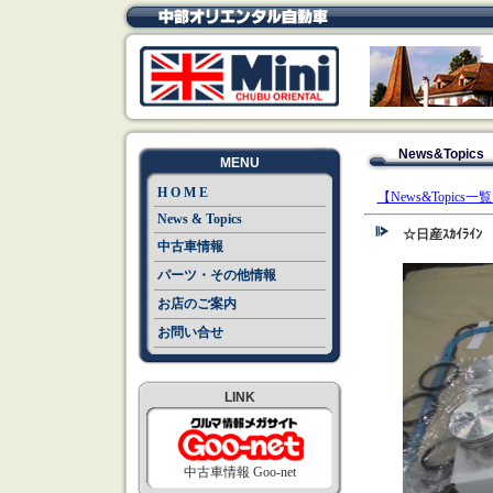
News&Topics
MENU
H O M E
【News&Topics一
News & Topics
☆日産ｽｶｲﾗｲﾝ 
中古車情報
パーツ・その他情報
お店のご案内
お問い合せ
LINK
中古車情報 Goo-net